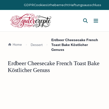
GDPR
Cookies
Urheberrecht
Haftungsausschluss
Hauptm
Erdbeer Cheesecake French
Home
Dessert
Toast Bake Köstlicher
Genuss
Erdbeer Cheesecake French Toast Bake
Köstlicher Genuss