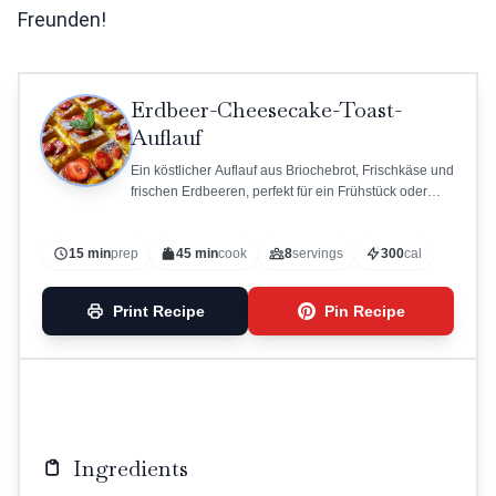
Freunden!
Erdbeer-Cheesecake-Toast-
Auflauf
Ein köstlicher Auflauf aus Briochebrot, Frischkäse und
frischen Erdbeeren, perfekt für ein Frühstück oder
Dessert.
15 min
prep
45 min
cook
8
servings
300
cal
Print Recipe
Pin Recipe
Ingredients