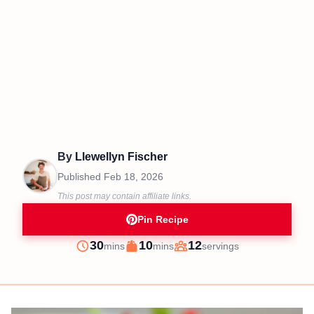
By
Llewellyn Fischer
Published
Feb 18, 2026
This post may contain affiliate links.
Pin Recipe
minutes
minutes
30
10
12
mins
mins
servings
Prep
Cook
Servings