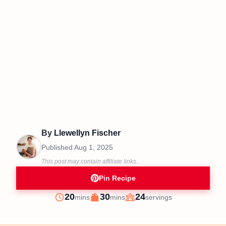
By
Llewellyn Fischer
Published
Aug 1, 2025
This post may contain affiliate links.
Pin Recipe
minutes
minutes
20
30
24
mins
mins
servings
Prep
Cook
Servings