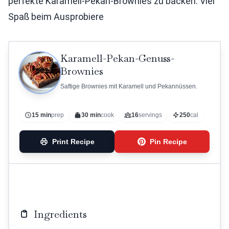
perfekte Karamell-Pekan-Brownies zu backen. Viel
Spaß beim Ausprobiere
Karamell-Pekan-Genuss-
Brownies
Saftige Brownies mit Karamell und Pekannüssen.
15 min
prep
30 min
cook
16
servings
250
cal
Print Recipe
Pin Recipe
Ingredients