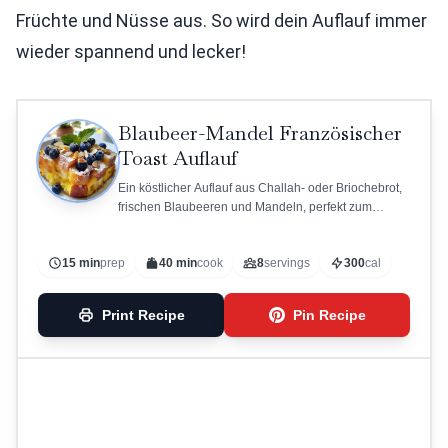
Früchte und Nüsse aus. So wird dein Auflauf immer
wieder spannend und lecker!
Blaubeer-Mandel Französischer
Toast Auflauf
Ein köstlicher Auflauf aus Challah- oder Briochebrot,
frischen Blaubeeren und Mandeln, perfekt zum
Frühstück oder Brunch.
15 min
prep
40 min
cook
8
servings
300
cal
Print Recipe
Pin Recipe