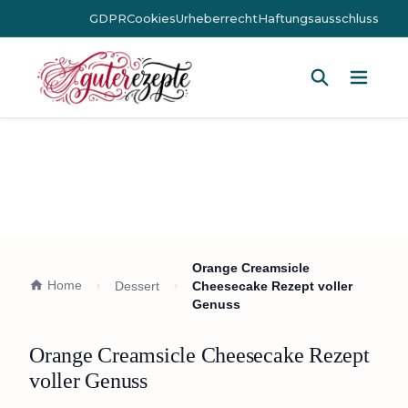
GDPR
Cookies
Urheberrecht
Haftungsausschluss
Hauptm
Orange Creamsicle
Home
Dessert
Cheesecake Rezept voller
Genuss
Orange Creamsicle Cheesecake Rezept
voller Genuss