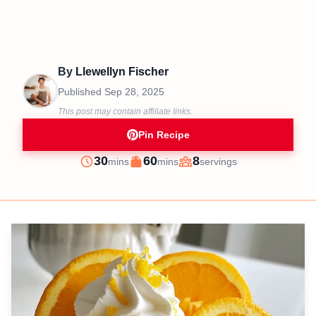
By
Llewellyn Fischer
Published
Sep 28, 2025
This post may contain affiliate links.
Pin Recipe
minutes
minutes
30
60
8
mins
mins
servings
Prep
Cook
Servings