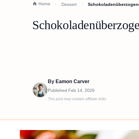
Home
Dessert
Schokoladenüberzogene
Schokoladenüberzoge
By
Eamon Carver
Published
Feb 14, 2026
This post may contain affiliate links.