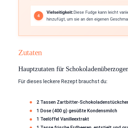
Vielseitigkeit:
Diese Fudge kann leicht var
hinzufügt, um sie an den eigenen Geschm
Zutaten
Hauptzutaten für Schokoladenüberzoge
Für dieses leckere Rezept brauchst du:
2 Tassen Zartbitter-Schokoladenstückche
1 Dose (400 g) gesüßte Kondensmilch
1 Teelöffel Vanilleextrakt
1 Tasse frische Erdbeeren, entstielt und g