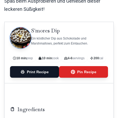
Spaß beim Ausprobieren und Genießen dieser
leckeren Süßigkeit!
S'mores Dip
Ein köstlicher Dip aus Schokolade und
Marshmallows, perfekt zum Eintauchen.
10 min
prep
10 min
cook
4-6
servings
200
cal
Print Recipe
Pin Recipe
Ingredients