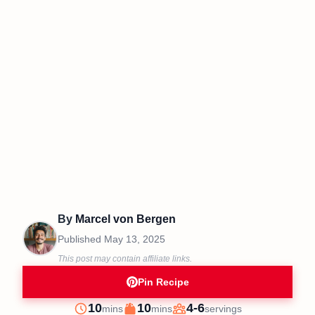
By
Marcel von Bergen
Published
May 13, 2025
This post may contain affiliate links.
Pin Recipe
minutes
minutes
10
10
4-6
mins
mins
servings