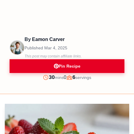
By
Eamon Carver
Published
Mar 4, 2025
This post may contain affiliate links.
Pin Recipe
minutes
30
6
0
mins
servings
Prep
Servings